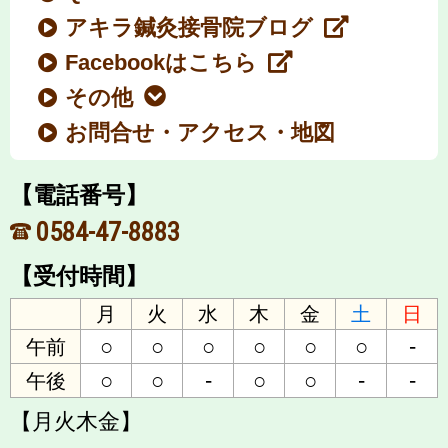
アキラ鍼灸接骨院ブログ
Facebookはこちら
その他
お問合せ・アクセス・地図
【電話番号】
0584-47-8883
【受付時間】
月
火
水
木
金
土
日
○
○
○
○
○
○
-
午前
○
○
-
○
○
-
-
午後
【月火木金】