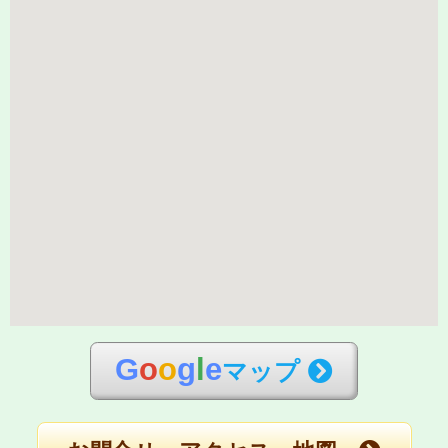
G
o
o
g
l
e
マップ