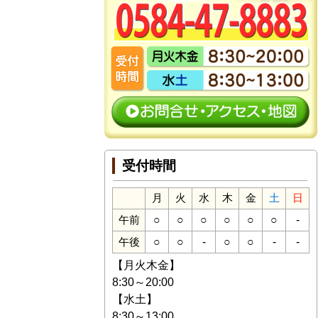
受付時間
月
火
水
木
金
土
日
○
○
○
○
○
○
-
午前
○
○
-
○
○
-
-
午後
【月火木金】
8:30～20:00
【水土】
8:30～13:00