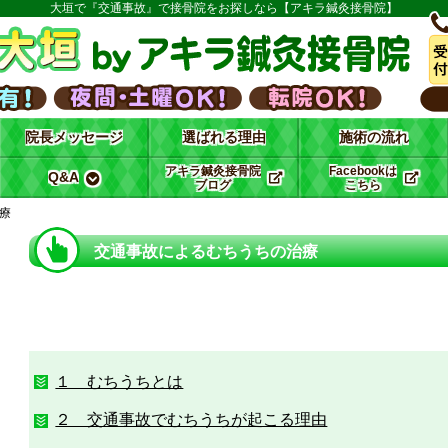
大垣で『交通事故』で接骨院をお探しなら【アキラ鍼灸接骨院】
院長メッセージ
選ばれる理由
施術の流れ
アキラ鍼灸接骨院
Facebookは
Q&A
ブログ
こちら
療
交通事故によるむちうちの治療
１ むちうちとは
２ 交通事故でむちうちが起こる理由