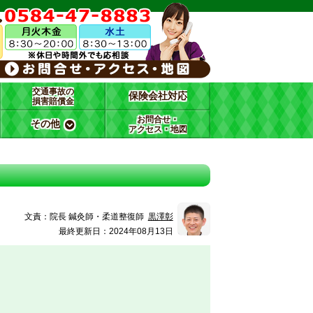
交通事故の
保険会社対応
損害賠償金
お問合せ・
その他
アクセス・地図
文責：
院長 鍼灸師・柔道整復師
黒澤彰
最終更新日：2024年08月13日