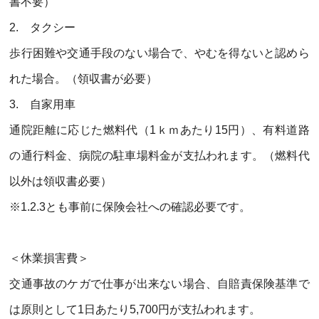
書不要）
2.
タクシー
歩行困難や交通手段のない場合で、やむを得ないと認めら
れた場合。（領収書が必要）
3.
自家用車
通院距離に応じた燃料代（
1
ｋｍあたり
15
円）、有料道路
の通行料金、病院の駐車場料金が支払われます。（燃料代
以外は領収書必要）
※
1.2.3
とも事前に保険会社への確認必要です。
＜休業損害費＞
交通事故のケガで仕事が出来ない場合、自賠責保険基準で
は原則として
1
日あたり
5,700
円が支払われます。