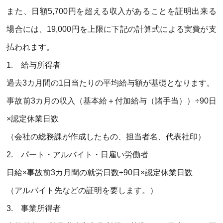
また、日額
5,700
円を超える収入があることを証明出来る
場合には、
19,000
円を上限に下記の計算式による実費が支
払われます。
1.
給与所得者
過去
3
カ月間の
1
日当たりの平均給与額が基礎となります。
事故前
3
カ月の収入（基本給＋付加給与（諸手当））÷
90
日
×認定休業日数
（会社の総務課が作成したもの、担当者名、代表社印）
2.
パート・アルバイト・日雇い労働者
日給×事故前
3
カ月間の就労日数÷
90
日×認定休業日数
（アルバイト先などの証明を要します。）
3.
事業所得者