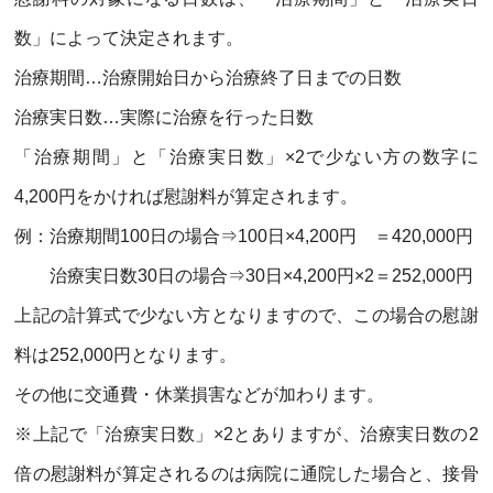
数」によって決定されます。
治療期間…治療開始日から治療終了日までの日数
治療実日数…実際に治療を行った日数
「治療期間」と「治療実日数」×
2
で少ない方の数字に
4,200
円をかければ慰謝料が算定されます。
例：治療期間
100
日の場合⇒
100
日×
4,200
円 ＝
420,000
円
治療実日数
30
日の場合⇒
30
日×
4,200
円×
2
＝
252,000
円
上記の計算式で少ない方となりますので、この場合の慰謝
料は
252,000
円となります。
その他に交通費・休業損害などが加わります。
※上記で「治療実日数」×
2
とありますが、治療実日数の
2
倍の慰謝料が算定されるのは病院に通院した場合と、接骨