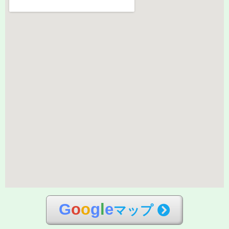
G
o
o
g
l
e
マップ