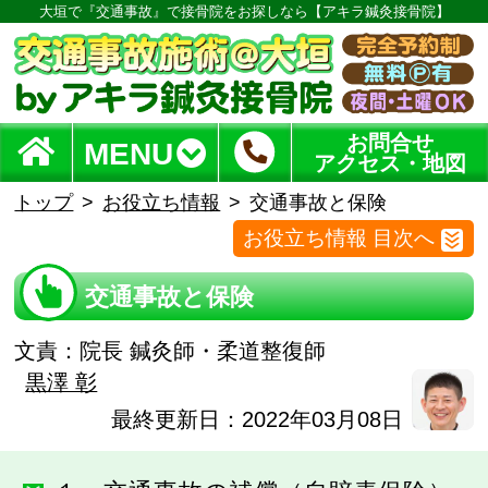
大垣で『交通事故』で接骨院をお探しなら【アキラ鍼灸接骨院】
お問合せ
MENU
アクセス・地図
トップ
お役立ち情報
交通事故と保険
お役立ち情報 目次へ
交通事故と保険
文責：
院長 鍼灸師・柔道整復師
黒澤 彰
最終更新日：2022年03月08日